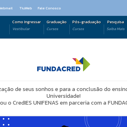
Webmail
TiuWeb
Fale Conosco
Como Ingressar
Graduação
Pós-graduação
Pesquisa
Vestibular
Cursos
Cursos
Saiba Mais
zação de seus sonhos e para a conclusão do ensin
Universidade!
ou o CredIES UNIFENAS em parceria com a FUNDA