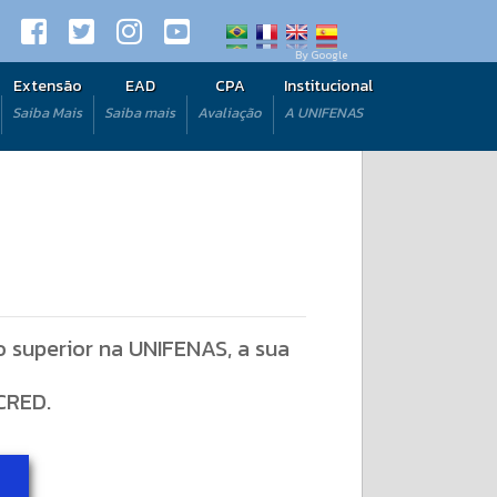
By Google
Extensão
EAD
CPA
Institucional
Saiba Mais
Saiba mais
Avaliação
A UNIFENAS
o superior na UNIFENAS, a sua
CRED.